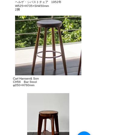
​ヘルゲ・シバストチェア 1952年
W525×H735
×
SH450mm
​2脚
Carl Hansen& Son
CH56 Bar Stool
φ350×H760
mm