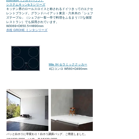
bulthaup（ブルトハウプ）
システムキッン
b３シリーズ
キッチン界のロールスロイスと称されるドイツきってのエクセ
レントブランド。グランドハイアット東京・六本木の「シェフ
ズテーブル」（シェフが一客一亭で料理をふるまうVIPな個室
レストラン）でも採用されています。
W3069×D650.5×H890mm
水栓 GROHE ミンタシリーズ
Mile IH セラミッククッカー
4口コンロ
W560×D490mm
パッと白ホリに早変わり！白ホリ調床バッグ、ご用意しました。