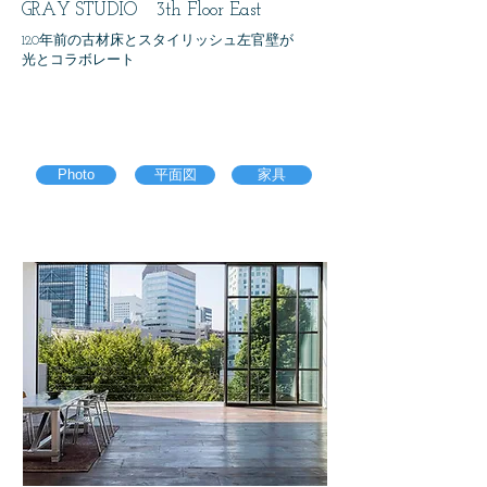
GRAY STUDIO 3th Floor East
​120年前の古材床とスタイリッシュ左官壁が
光とコラボレート
2026.6月Renewal open!
​南窓に格子が誕生しました
Photo
平面図
家具