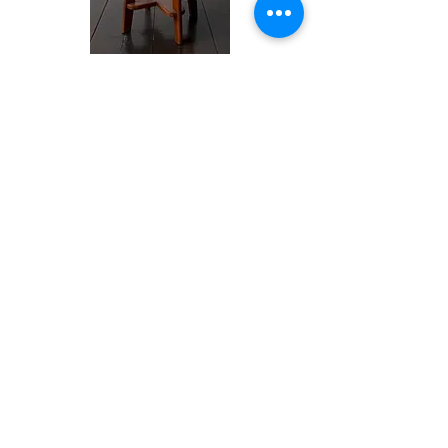
Pierre Jeanneret
スツール
φ350×H600mm
Pierre Jeanneret
​チェア 1956年
​W590×D550×H820×SH350mm