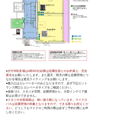
●
夕方5時(冬場は4時30分)以降は近隣住居とのお約束上、完全
遮光
をお願いいたします。また曇天・雨天の際も近隣苦情につ
ながる場合は遮光ライティングをお願いします。
●搬入口はエレベーターのみとなりますので、必ず下記エント
ランス間口とエレベータサイズをご確認ください。
●道路づけ、スタジオ空間、近隣苦情から、大型インテリア撮
影はお受けできません。
●
スタジオ全面道路は、狭い袋小路になっています。マイクロ
バスは近隣苦情の対象となりますので、できる限りお控えくだ
さい。
どうしてもマイクロご利用の際は必ずご予約の際にお申
し出ください。
●１階エントランス間口
幅180×高さ240cm