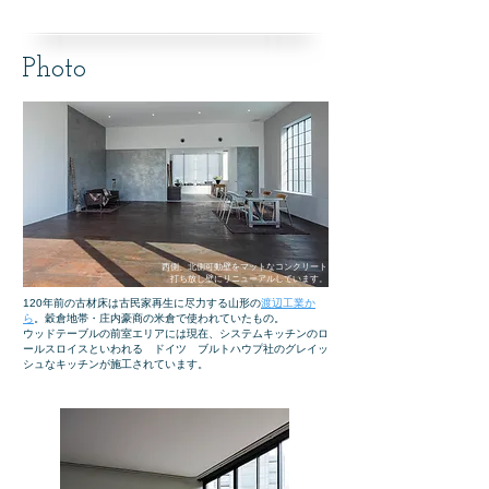
Photo
西側、北側可動壁を
​マットなコンクリート
打ち放し壁にリニューアルしています。
120年前の古材床は古民家再生に尽力する山形の
渡辺工業か
ら
。穀倉地帯・庄内豪商の米倉で使われていたもの。​
ウッドテーブルの前室エリアには現在、システムキッチンのロ
ールスロイスといわれる ドイツ ブルトハウプ社のグレイッ
シュなキッチンが施工されています。