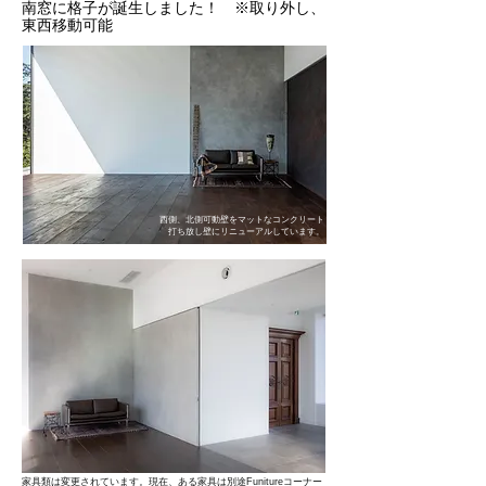
​南窓に格子が誕生しました！ ※取り外し、
東西移動可能
西側、北側可動壁を
​マットなコンクリート
打ち放し壁にリニューアルしています。
​家具類は変更されています。現在、ある家具は別途Funitureコーナー