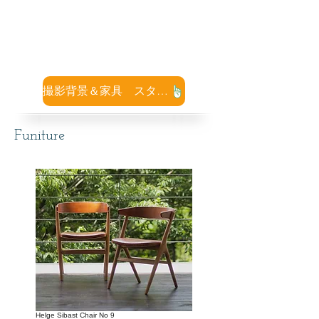
●エレベーターサイズ
間口 幅100×2000m
​ 内部 幅160×奥行150×高さ245cm
撮影背景＆家具 スタッフのおすすめ
Funiture
Helge Sibast Chair No 9