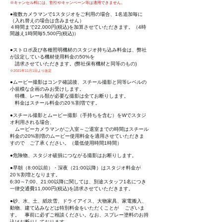
※キャンセル料には、割引やキャンペーン等は適用できません。
●
複数カメラマンで1スタジオをご利用の場合、1名追加毎に
（入れ替えの場合は含
みません）
４時間まで22,000円(税込)を加算させていただきます。
（4時
間越え1時間毎5,500円(税込)）
●ストロボ及び各種照明機材のスタジオ持ち込み料金は、弊社
が設定している機材使用料金の50%を
請求させていただきます。(弊社保有機材と同等のもの)
※2021年11月1日より改定
●ムービー撮影はコンテ確認後、スチール撮影と同等レベルの
小規模な企画
のみお受けします。
特機、レール類が必要な撮影は全てお断りし
ます。
料金はスチール料金の20％割増です。
●スチール撮影とムービー撮影（手持ちを含む）をWでスタジ
オ利用される場合、
ムービーカメラマンがご入室～ご退室までの時間はスチール
料金の20%割増の
ムービー使用料金を適用させていただきま
すので
ご了承ください。（最低使用時間1時間）
●危険物、スタジオ破損につながる撮影はお断りします。
●早朝（8:00以前）・深夜（21:00以降）はスタジオ料金が
20％割増となります。
6:30～7:00、21:00以降に関しては、別途スタッフ1名につき
一律交通費11,000円(税込)を請求させていただきます。
●砂、水、土、紙吹雪、ドライアイス、大物家具
、家電搬入、
動物、建て込みなどは特別料金をいただくことが ございま
す。
​ 事前に必ずご相談ください。なお、スプレー塗料のお持
込はお断りしております。