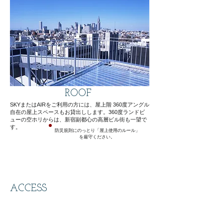
ROOF
SKYまたはAIRをご利用の方には、屋上階 360度アングル
自在の屋上スペースもお貸出しします。360度ランドビ
ューの空ホリからは、新宿副都心の高層ビル街も一望で
す。​
​防災規則にのっとり「屋上使用のルール」
を厳守ください。
ACCESS