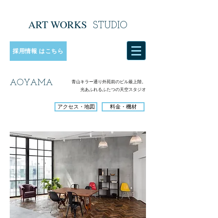
ART WORKS
​
STUDIO
採用情報 はこちら
AOYAMA
​青山キラー通り外苑前のビル最上階。
光あふれるふたつの天空スタジオ
アクセス・地図
料金・機材