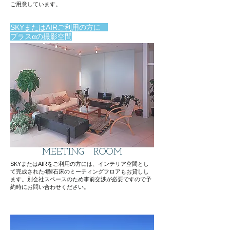
ご用意しています。
​SKYまたはAIRご利用の方に
プラスαの撮影空間
MEETING​
ROOM
SKYまたはAIRをご利用の方には、インテリア空間とし
て完成された4階石床のミーティングフロアもお貸しし
ます。別会社スペースのため事前交渉が必要ですので予
約時にお問い合わせください。