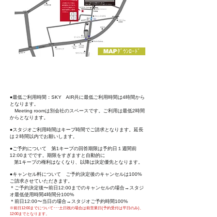
MAPﾀﾞｳﾝﾛｰﾄﾞ
●最低ご利用時間：SKY AIR共に最低ご利用時間は4時間から
となります。
Meeting roomは別会社のスペースです。ご利用は最低2時間
からとなります。
●スタジオご利用時間はキープ時間でご請求となります。延長
は２時間以内でお願いします。
●ご予約について 第1キープの回答
期限は予約日１週間前
12
:00までです。期限をすぎますと自動的に
第1キープの権利はなくなり、以降は決定優先となります。
●キャンセル料について ご予約決定後のキャンセルは100%
ご請求させていただきます。
＊ご予約決定後〜前日12:00までのキャンセルの場合→スタジ
オ最低使用時間4時間分100%
＊前日12:00〜当日の場合→スタジオご予約時間100%
※前日12:00までについて･･･土日祝の場合は前営業日(予約受付は平日のみ)、
12:00までとなります。