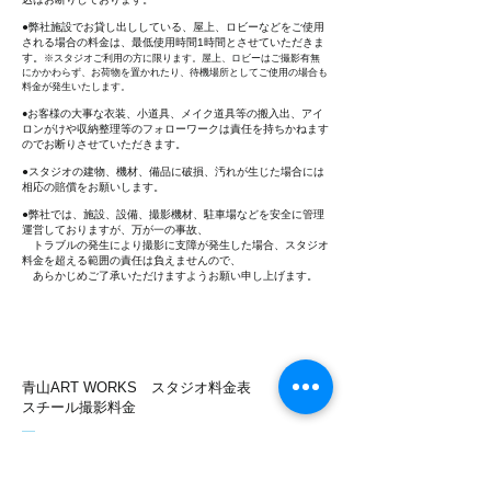
●弊社施設でお貸し出ししている、屋上、ロビーなどをご
使用
される場合の料金は、最低使用時間1時間とさせていただきま
す。
※スタジオご利用の方に限ります。屋上、
ロビー
はご撮影有無
にかかわらず、お荷物を置かれたり、待機場所としてご使用の場合も
料金が発生いたします。
お客様の大事な衣装、小道具、メイク道具等の搬入出、アイ
​●
ロンがけや収納整理等のフォローワークは責任を持ちかねます
のでお断りさせていただきます。
●スタジオの建物、機材、備品に破損、汚れが生じた場合には
相応の賠償をお願いします。
●弊社では、施設、設備、撮影機材、駐車場などを安全に管理
運営しておりますが、万が一の事故、
トラブルの
発生により撮影に支障が発生した場合、スタジオ
料金を超える範囲の責任は負えませんので、
​ あらかじめご了承いただけますようお願い申し上げます。
青山ART WORKS スタジオ料金表
スチール撮影料金
SKY 6階
22,000円/H(最低使用時間4H)