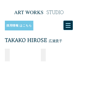
ART WORKS
​
STUDIO
採用情報 はこちら
TAKAKO HIROSE
​
広瀬貴子
cafe&meal MUJI
cafe&meal MUJI