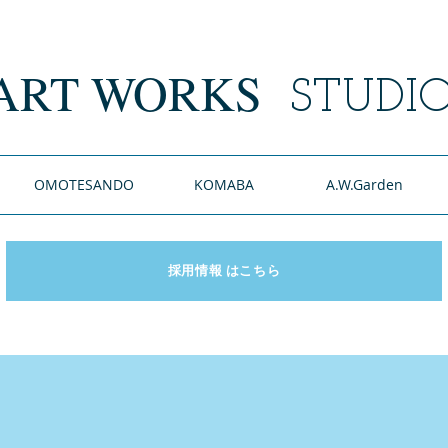
ART WORKS
​
STUDI
OMOTESANDO
KOMABA
A.W.Garden
採用情報 はこちら