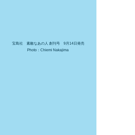
宝島社　素敵なあの人 創刊号　9月14日発売
Photo：Chiemi Nakajima 