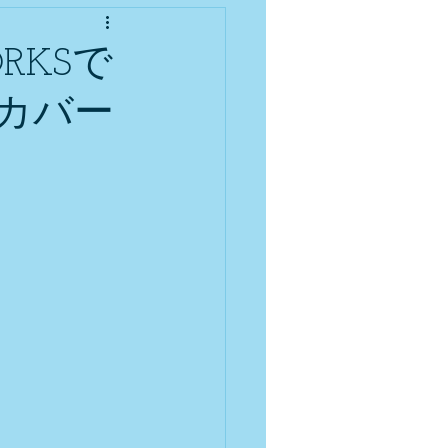
RKSで
カバー