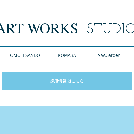
ART WORKS
​
STUDI
OMOTESANDO
KOMABA
A.W.Garden
採用情報 はこちら