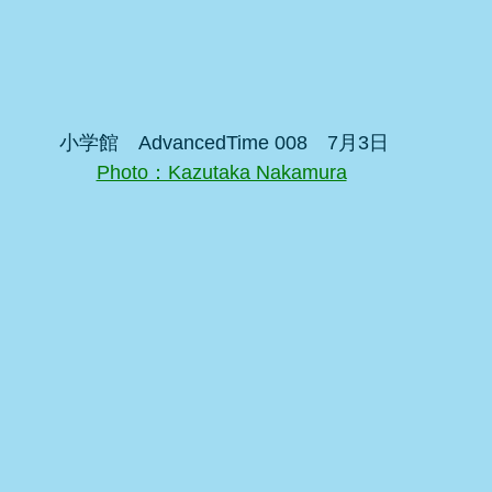
小学館　AdvancedTime 008　7月3日
Photo：Kazutaka Nakamura