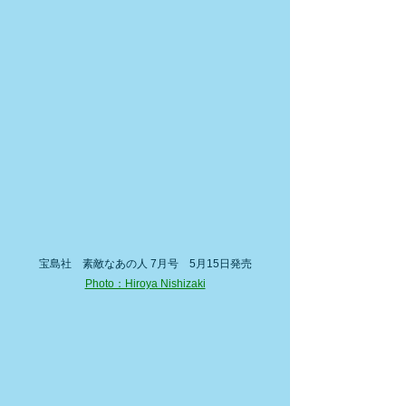
宝島社　素敵なあの人 7月号　5月15日発売
Photo：Hiroya Nishizaki