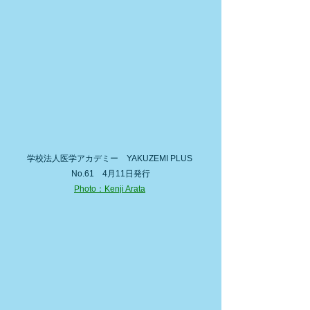
学校法人医学アカデミー　YAKUZEMI PLUS 
No.61　4月11日発行
Photo：Kenji Arata