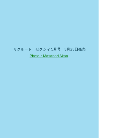
リクルート　ゼクシィ 5月号　3月23日発売
Photo：Masanori Akao