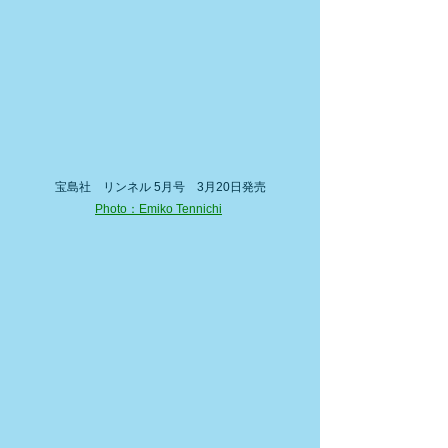
宝島社　リンネル 5月号　3月20日発売
Photo：Emiko Tennichi